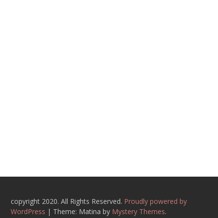
copyright 2020. All Rights Reserved.
Proudly powered by
WordPress
|
Theme: Matina by
Mystery Themes
.